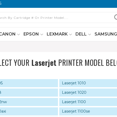
6
CANON
EPSON
LEXMARK
DELL
SAMSUN
LECT YOUR
Laserjet
PRINTER MODEL BE
05
Laserjet 1010
8
Laserjet 1020
22nw
Laserjet 1100
0axi
Laserjet 1100se