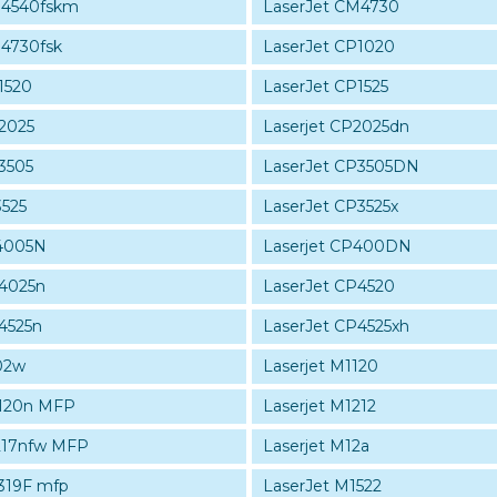
M4540fskm
LaserJet CM4730
M4730fsk
LaserJet CP1020
1520
LaserJet CP1525
2025
Laserjet CP2025dn
3505
LaserJet CP3505DN
3525
LaserJet CP3525x
P4005N
Laserjet CP400DN
P4025n
LaserJet CP4520
4525n
LaserJet CP4525xh
02w
Laserjet M1120
1120n MFP
Laserjet M1212
1217nfw MFP
Laserjet M12a
319F mfp
LaserJet M1522