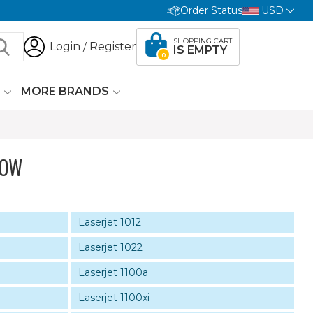
Order Status
USD
SHOPPING CART
Login
Register
/
IS EMPTY
0
G
MORE BRANDS
LOW
Laserjet 1012
Laserjet 1022
Laserjet 1100a
Laserjet 1100xi