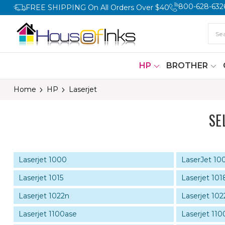
800-628-632
FREE SHIPPING On All Orders Over $40
HP
BROTHER
Home
HP
Laserjet
SE
Laserjet 1000
LaserJet 10
Laserjet 1015
Laserjet 101
Laserjet 1022n
Laserjet 10
Laserjet 1100ase
Laserjet 110