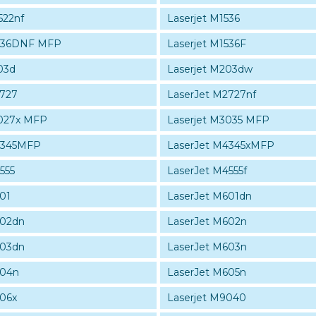
522nf
Laserjet M1536
1536DNF MFP
Laserjet M1536F
03d
Laserjet M203dw
2727
LaserJet M2727nf
3027x MFP
Laserjet M3035 MFP
4345MFP
LaserJet M4345xMFP
555
LaserJet M4555f
01
LaserJet M601dn
602dn
LaserJet M602n
603dn
LaserJet M603n
604n
LaserJet M605n
06x
Laserjet M9040